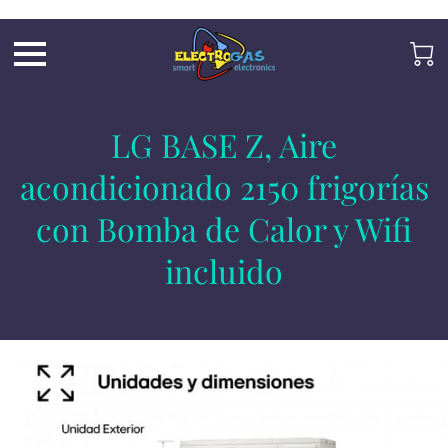
UA-197325705-2
LG BASE Z, Aire
acondicionado 2150 frigorías
con Bomba de Calor y Wifi
incluido