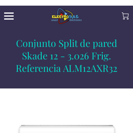
UA-197325705-2
Conjunto Split de pared
Skade 12 - 3.026 Frig.
Referencia ALM12AXR32