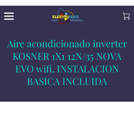
UA-197325705-2
Aire acondicionado inverter
KOSNER 1X1 12N/35 NOVA
EVO wifi, INSTALACION
BASICA INCLUIDA