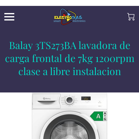
UA-197325705-2
Balay 3TS273BA lavadora de
carga frontal de 7kg 1200rpm
clase a libre instalacion