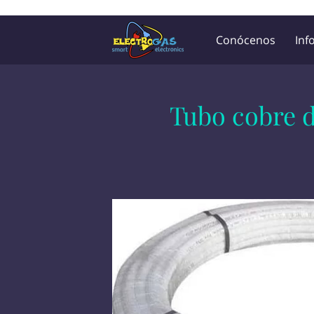
UA-197325705-2
Conócenos
Inf
Lista de Precios
Tubo cobre d