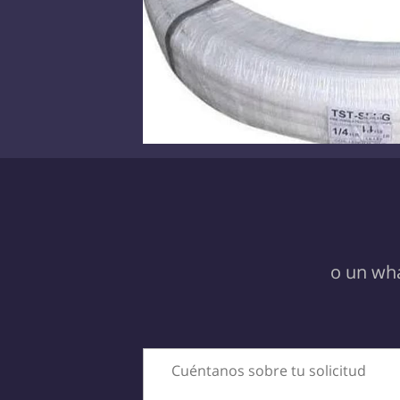
o un wh
Cuéntanos sobre tu solicitud