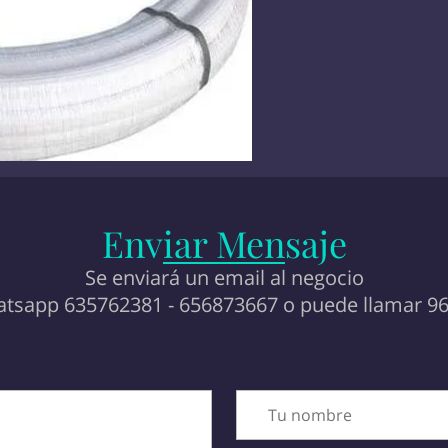
Enviar Mensaje
Se enviará un email al negocio
atsapp 635762381 - 656873667 o puede llamar 9
Tu nombre